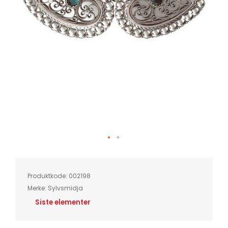
Skip
to
the
beginning
of
Produktkode:
002198
the
images
Merke:
Sylvsmidja
gallery
Siste elementer