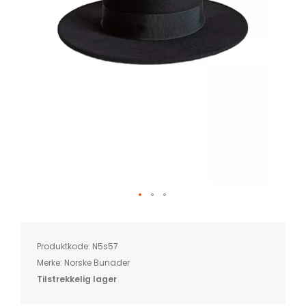
Skip
to
the
beginning
of
Produktkode:
N5s57
the
images
Merke:
Norske Bunader
gallery
Tilstrekkelig lager