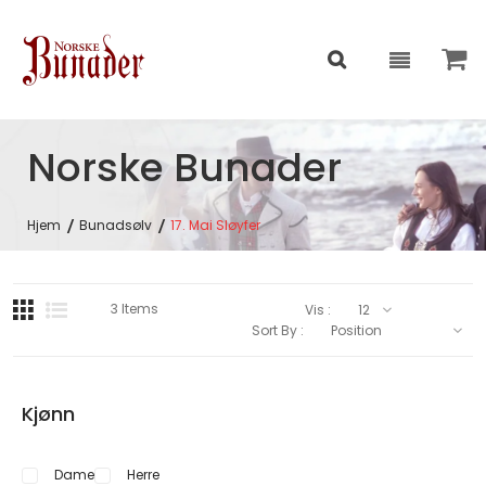
Norske Bunader
Hjem
Bunadsølv
17. Mai Sløyfer
3
Items
Vis :
Sort By :
Kjønn
Dame
Herre