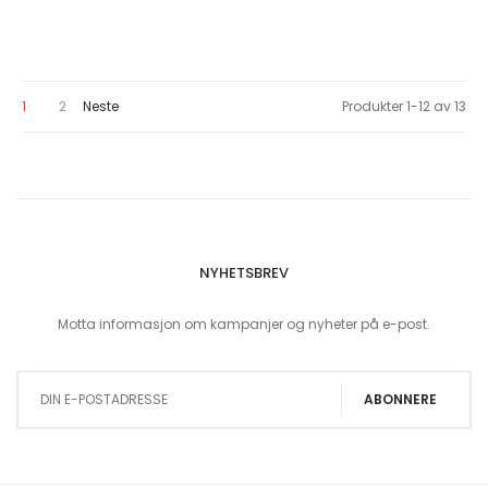
You're currently reading page
Page
Page
1
2
Neste
Produkter
1
-
12
av
13
NYHETSBREV
Motta informasjon om kampanjer og nyheter på e-post.
Sign Up for Our Newsletter:
ABONNERE