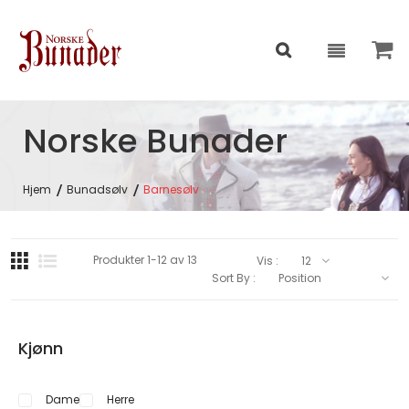
Norske Bunader
Hjem
Bunadsølv
Barnesølv
Produkter
1
-
12
av
13
Vis :
Sort By :
Kjønn
Dame
Herre