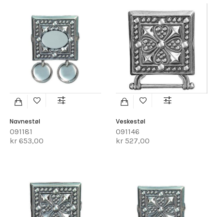
Navnestøl
Veskestøl
091181
091146
kr 653,00
kr 527,00