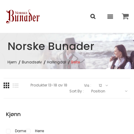
Norske Bunader
Hjem
Bunadsølv
Hallingdal
Belte
Produkter
13
-
18
av
18
Vis :
Sort By :
Kjønn
Dame
Herre