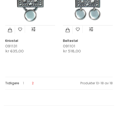
Knivstøl
Beltestøl
091131
091101
kr 635,00
kr 518,00
Page
Page
You're currently reading page
Tidligere
1
2
Produkter
13
-
18
av
18