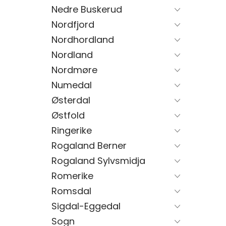
Nedre Buskerud
Nordfjord
Nordhordland
Nordland
Nordmøre
Numedal
Østerdal
Østfold
Ringerike
Rogaland Berner
Rogaland Sylvsmidja
Romerike
Romsdal
Sigdal-Eggedal
Sogn