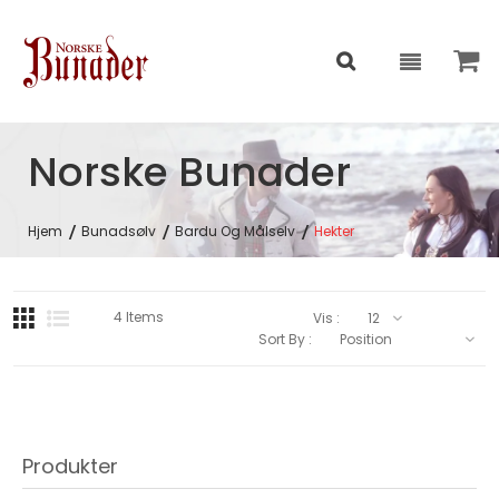
Norske Bunader
Hjem
Bunadsølv
Bardu Og Målselv
Hekter
4
Items
Vis :
Sort By :
Produkter