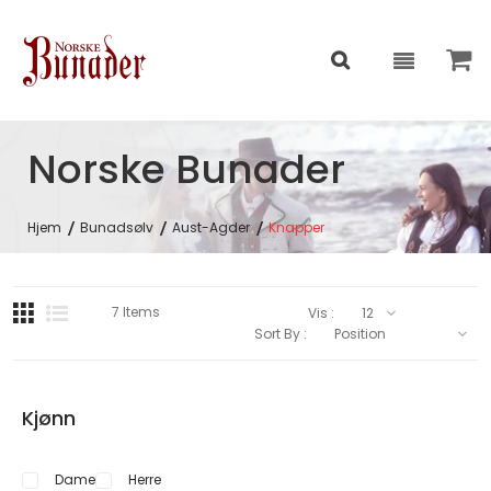
Norske Bunader
Hjem
Bunadsølv
Aust-Agder
Knapper
7
Items
Vis :
Sort By :
Kjønn
Dame
Herre