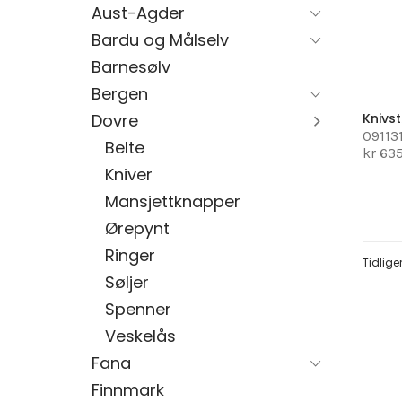
Aust-Agder
Bardu og Målselv
Barnesølv
Bergen
Dovre
Knivst
09113
Belte
kr 63
Kniver
Mansjettknapper
Ørepynt
Ringer
Page
Tidlige
Søljer
Spenner
Veskelås
Fana
Finnmark