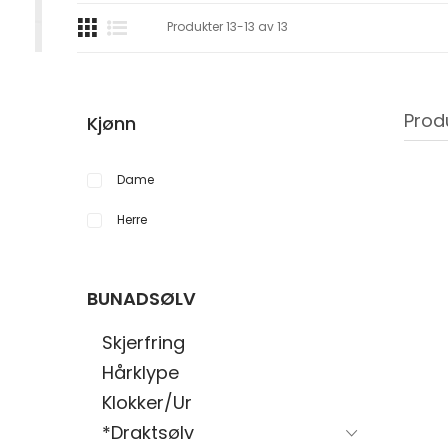
Produkter
13
-
13
av
13
Prod
Kjønn
Dame
Herre
BUNADSØLV
Skjerfring
Hårklype
Klokker/Ur
*Draktsølv