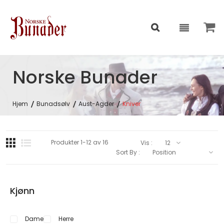
Norske Bunader
Hjem
Bunadsølv
Aust-Agder
Kniver
Produkter
1
-
12
av
16
Vis :
Sort By :
Kjønn
Dame
Herre