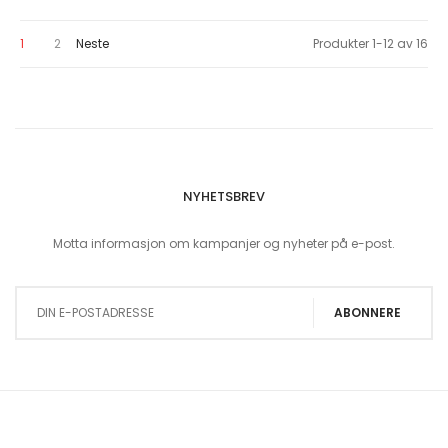
You're currently reading page
Page
Page
1
2
Neste
Produkter
1
-
12
av
16
NYHETSBREV
Motta informasjon om kampanjer og nyheter på e-post.
Sign Up for Our Newsletter:
ABONNERE