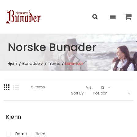
Norske Bunader
Hjem
Bunadsølv
Troms
Lommeur
5
Items
Vis :
Sort By :
Kjønn
Dame
Herre