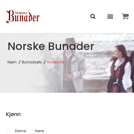
Norske Bunader
Hjem
Bunadsølv
Nordfjord
Kjønn
Dame
Herre