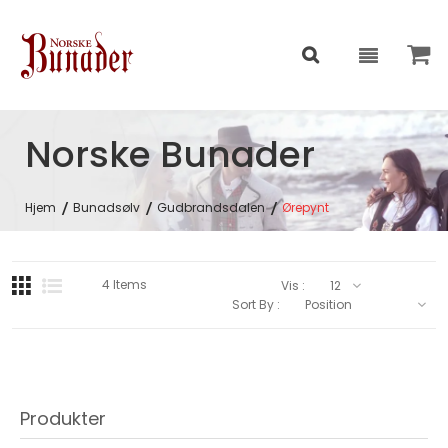
Norske Bunader
Hjem
Bunadsølv
Gudbrandsdalen
Ørepynt
4
Items
Vis :
Sort By :
Produkter