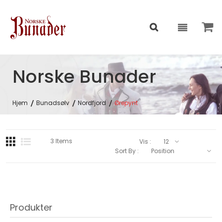
Norske Bunader
Hjem
Bunadsølv
Nordfjord
Ørepynt
3
Items
Vis :
Sort By :
Produkter