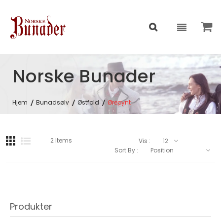
Norske Bunader
Hjem
Bunadsølv
Østfold
Ørepynt
2
Items
Vis :
Sort By :
Produkter