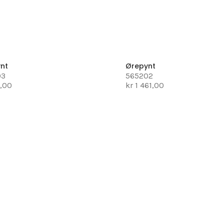
nt
Ørepynt
03
565202
1,00
kr 1 461,00