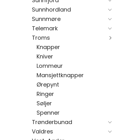
Sunnfjord
Sunnhordland
Sunnmøre
Telemark
Troms
Knapper
Kniver
Lommeur
Mansjettknapper
Ørepynt
Ringer
Søljer
Spenner
Trønderbunad
Valdres