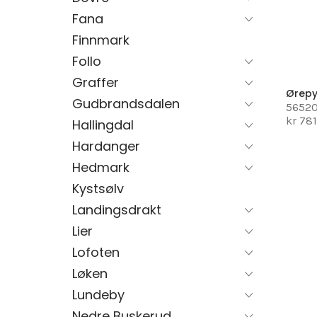
Fana
Finnmark
Follo
Graffer
Ørepy
Gudbrandsdalen
5652
kr 78
Hallingdal
Hardanger
Hedmark
Kystsølv
Landingsdrakt
Lier
Lofoten
Løken
Lundeby
Nedre Buskerud