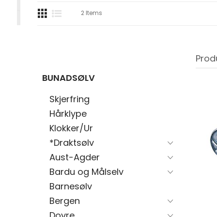
2
Items
Prod
BUNADSØLV
Skjerfring
Hårklype
Klokker/Ur
*Draktsølv
Aust-Agder
Bardu og Målselv
Barnesølv
Bergen
Dovre