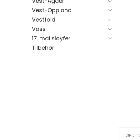
Vest-Agder
Vest-Oppland
Vestfold
Voss
17. mai sløyfer
Tilbehør
Sign Up for