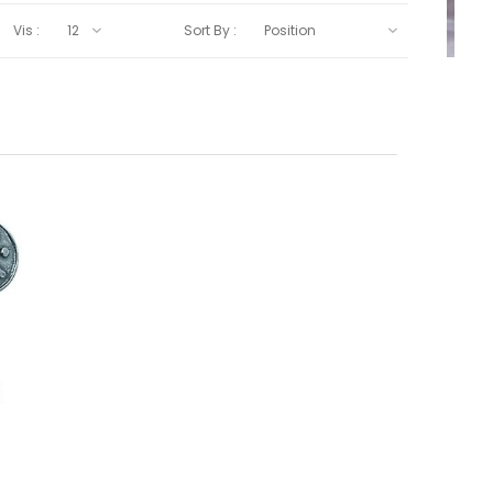
Vis :
Sort By :