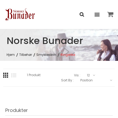
Norske Bunader
Hjem
Tilbehør
Smykkeskrin
Ringerike
1
Produkt
Vis :
Sort By :
Produkter