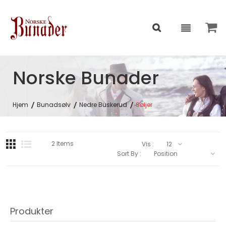
Norske Bunader
Hjem
Bunadsølv
Nedre Buskerud
Søljer
2
Items
Vis :
Sort By :
Produkter