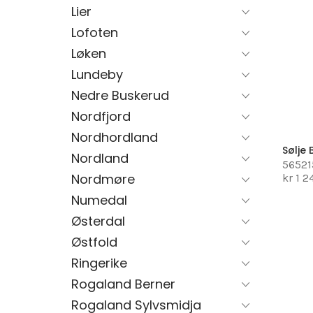
Lier
Lofoten
Løken
Lundeby
Nedre Buskerud
Nordfjord
Nordhordland
Sølje 
Nordland
56521
Nordmøre
kr 1 
Numedal
Østerdal
Østfold
Ringerike
Rogaland Berner
Rogaland Sylvsmidja