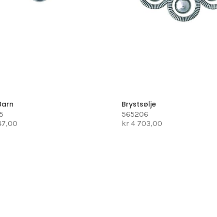
Barn
Brystsølje
5
565206
247,00
kr 4 703,00