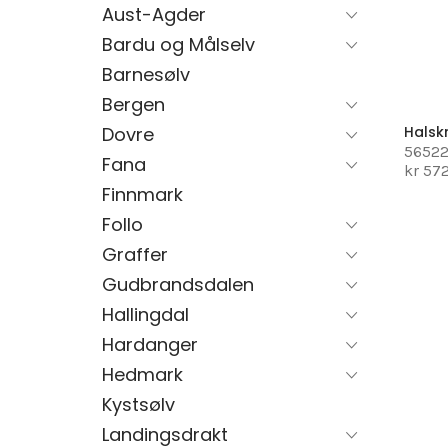
Aust-Agder
Bardu og Målselv
Barnesølv
Bergen
Dovre
Hals
5652
Fana
kr 57
Finnmark
Follo
Graffer
Gudbrandsdalen
Hallingdal
Hardanger
Hedmark
Kystsølv
Landingsdrakt