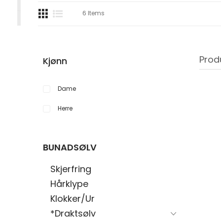
6
Items
Prod
Kjønn
Dame
Herre
BUNADSØLV
Skjerfring
Hårklype
Klokker/Ur
*Draktsølv