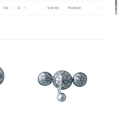
Vis :
Sort By :