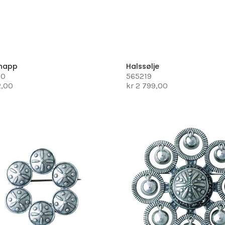
knapp
Halssølje
20
565219
2,00
kr 2 799,00