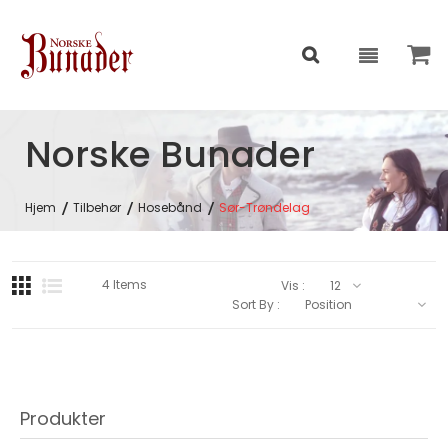
Norske Bunader
Hjem
Tilbehør
Hosebånd
Sør-Trøndelag
4
Items
Vis :
Sort By :
Produkter