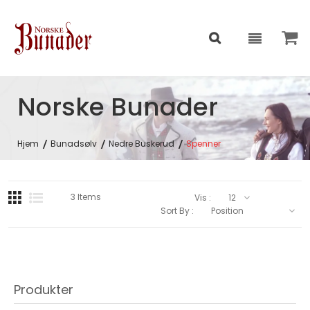
Norske Bunader
Hjem
Bunadsølv
Nedre Buskerud
Spenner
3
Items
Vis :
Sort By :
Produkter