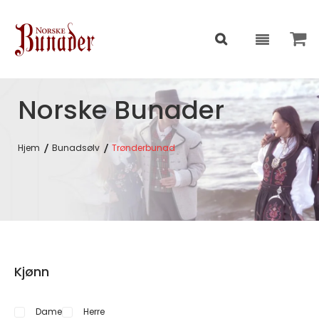
Norske Bunader
Hjem
Bunadsølv
Trønderbunad
Kjønn
Dame
Herre