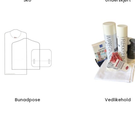
Sko
Underskjørt
Bunadpose
Vedlikehold