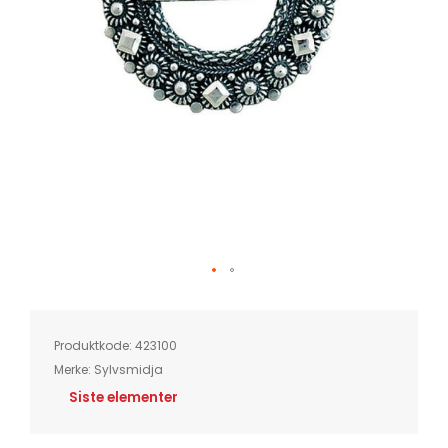
Skip
to
the
beginning
of
Produktkode:
423100
the
images
Merke:
Sylvsmidja
gallery
Siste elementer