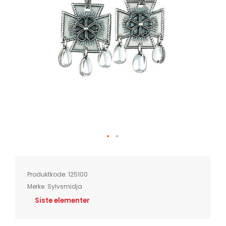
Skip
to
the
beginning
of
Produktkode:
125100
the
images
Merke:
Sylvsmidja
gallery
Siste elementer