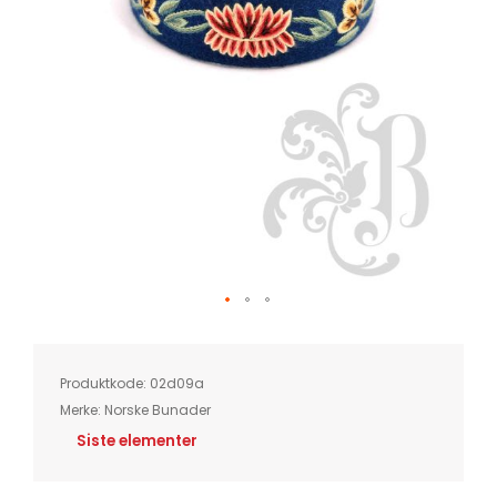
Skip
to
the
beginning
of
Produktkode:
02d09a
the
images
Merke:
Norske Bunader
gallery
Siste elementer