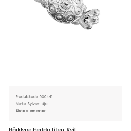
Skip
to
the
beginning
of
Produktkode:
900441
the
images
Merke:
Sylvsmidja
gallery
Siste elementer
Hårklype Hedda Liten, Kvit