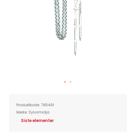
Skip
to
the
beginning
of
Produktkode:
785491
the
images
Merke:
Sylvsmidja
gallery
Siste elementer