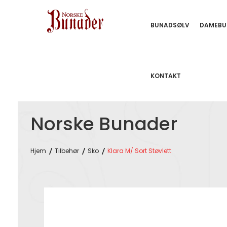
BUNADSØLV
DAMEBU
KONTAKT
Norske Bunader
Hjem
Tilbehør
Sko
Klara M/ Sort Støvlett
Skip
to
the
end