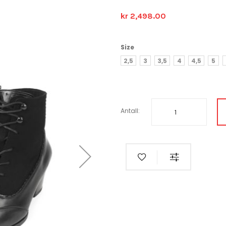
kr 2,498.00
Size
2,5
3
3,5
4
4,5
5
Antall: