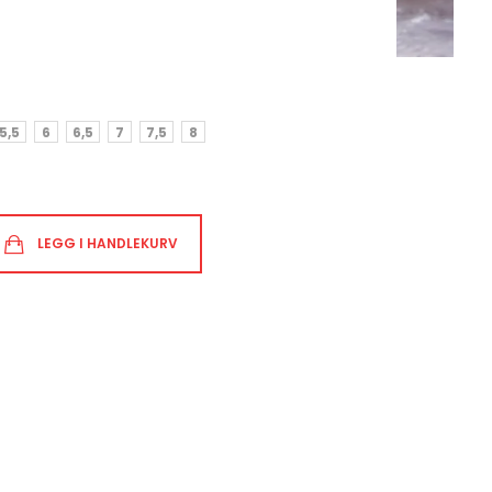
5,5
6
6,5
7
7,5
8
LEGG I HANDLEKURV