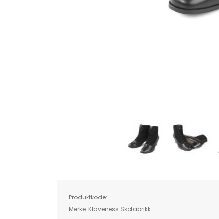
Skip
to
the
beginning
of
Produktkode:
the
images
Merke:
Klaveness Skofabrikk
gallery