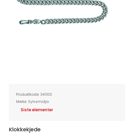
Skip
to
the
beginning
of
Produktkode:
341100
the
images
Merke:
Sylvsmidja
gallery
Siste elementer
Klokkekjede