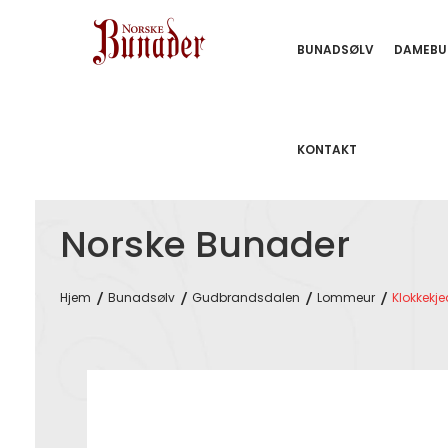
BUNADSØLV
DAMEBU
KONTAKT
Norske Bunader
Hjem
Bunadsølv
Gudbrandsdalen
Lommeur
Klokkekj
Skip
to
the
end