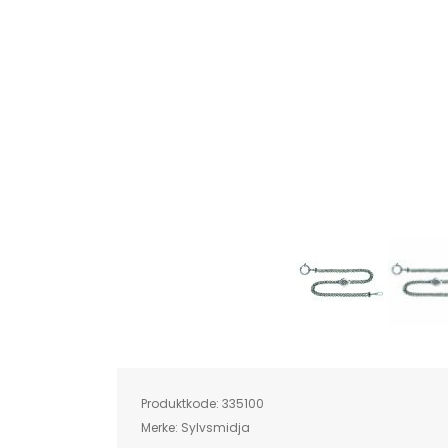
Skip
to
the
beginning
of
Produktkode:
335100
the
images
Merke:
Sylvsmidja
gallery