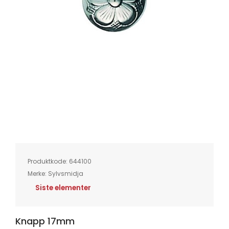
Skip
to
the
beginning
of
Produktkode:
644100
the
images
Merke:
Sylvsmidja
gallery
Siste elementer
Knapp 17mm