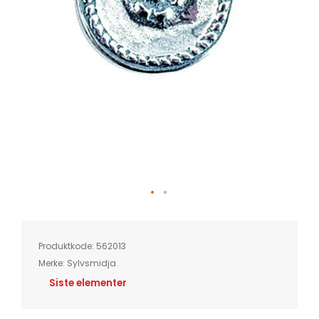
Skip
to
the
beginning
of
Produktkode:
562013
the
images
Merke:
Sylvsmidja
gallery
Siste elementer