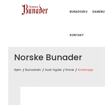
BUNADSØLV
DAMEBU
KONTAKT
Norske Bunader
Hjem
Bunadsølv
Aust-Agder
Kniver
Knivknapp
Skip
to
the
end