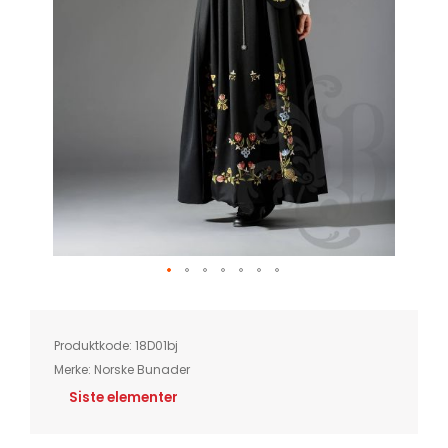
Skip
to
the
beginning
of
Produktkode:
18D01bj
the
images
Merke:
Norske Bunader
gallery
Siste elementer