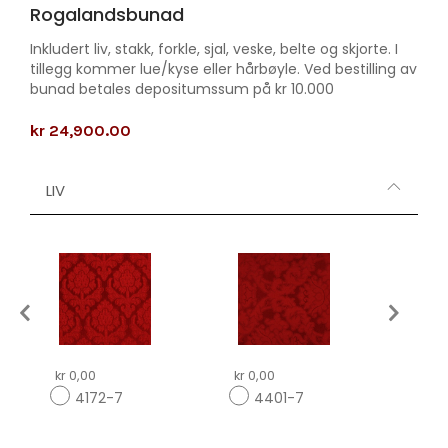
Rogalandsbunad
Inkludert liv, stakk, forkle, sjal, veske, belte og skjorte. I
tillegg kommer lue/kyse eller hårbøyle. Ved bestilling av
bunad betales depositumssum på kr 10.000
kr 24,900.00
LIV
kr 0,00
kr 0,00
kr 0,
4172-7
4401-7
2