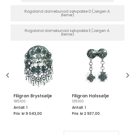
Rogaland damebunad sølvpakke D (Jørgen A.
Berner)
Rogaland damebunad sølvpakke E (Jørgen A.
Berner)
Filigran Brystsølje
Filigran Halssølje
Fi
185100
135100
29
Antall: 1
Antall: 1
An
Pris:
kr 9 043,00
Pris:
kr 2 937,00
Pr