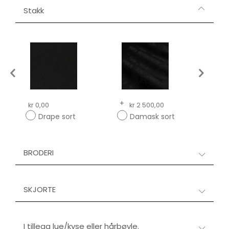
Stakk
+
kr 0,00
kr 2 500,00
kr 0,
Drape sort
Damask sort
D
BRODERI
SKJORTE
I tillegg lue/kyse eller hårbøyle.