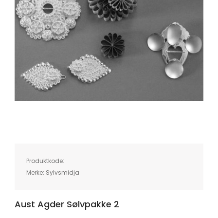
Skip
to
the
beginning
of
Produktkode:
the
images
Merke:
Sylvsmidja
gallery
Aust Agder Sølvpakke 2