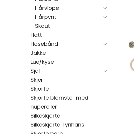
Hårvippe
Hårpynt
Skaut
Hatt
Hosebånd
Jakke
Lue/kyse
Sjal
Skjerf
Skjorte
Skjorte blomster med
nupereller
Silkeskjorte
Silkeskjorte Tyrihans
Skjorte barn