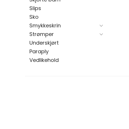
Slips
Sko
Smykkeskrin
Strømper
Underskjørt
Paraply
Vedlikehold
Sign Up for