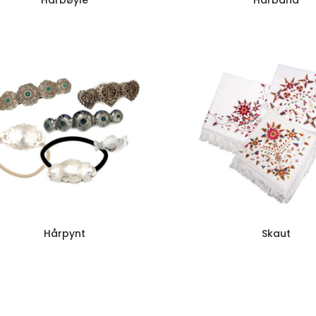
Hårbøyle
Hårbånd
Hårpynt
Skaut