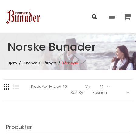
Norske Bunader
Hjem
Tilbehør
Hårpynt
Hårbøyle
Produkter
1
-
12
av
40
Vis :
Sort By :
Produkter