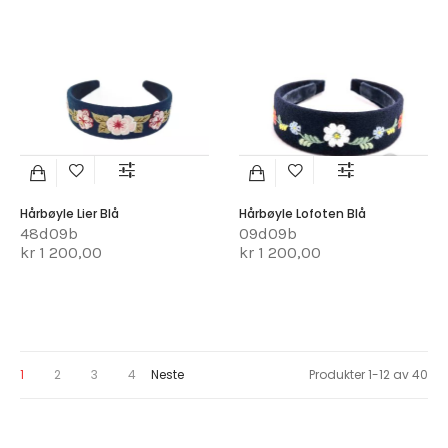
Hårbøyle Lier Blå
Hårbøyle Lofoten Blå
48d09b
09d09b
kr 1 200,00
kr 1 200,00
You're currently reading page
Page
Page
Page
Page
1
2
3
4
Neste
Produkter
1
-
12
av
40