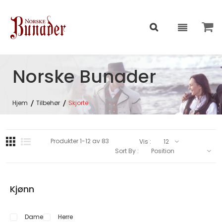
Norske Bunader
Hjem
Tilbehør
Skjorte
Produkter
1
-
12
av
83
Vis :
Sort By :
Kjønn
Dame
Herre