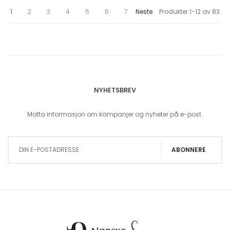
You're currently reading page
Page
Page
Page
Page
Page
Page
Page
1
2
3
4
5
6
7
Neste
Produkter
1
-
12
av
83
NYHETSBREV
Motta informasjon om kampanjer og nyheter på e-post.
Sign Up for Our Newsletter:
ABONNERE