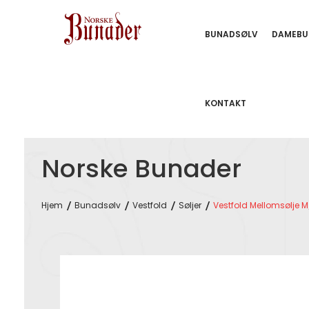
BUNADSØLV
DAMEBU
KONTAKT
Norske Bunader
Hjem
Bunadsølv
Vestfold
Søljer
Vestfold Mellomsølje M
Skip
to
the
end