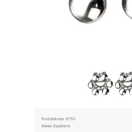
Skip
to
the
beginning
of
Produktkode:
1075V
the
images
Merke:
Espeland
gallery