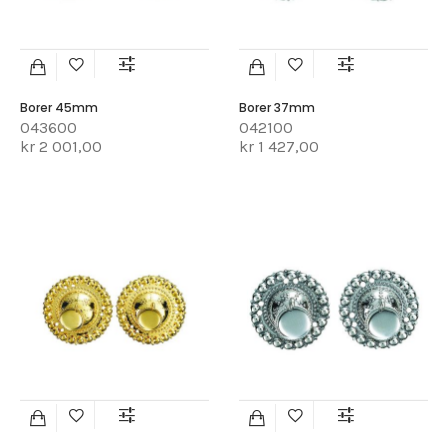
Borer 45mm
Borer 37mm
043600
042100
kr 2 001,00
kr 1 427,00