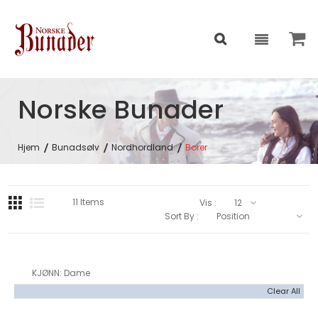
Norske Bunader
Hjem
Bunadsølv
Nordhordland
Borer
11
Items
Vis :
Sort By :
KJØNN
Dame
Clear All