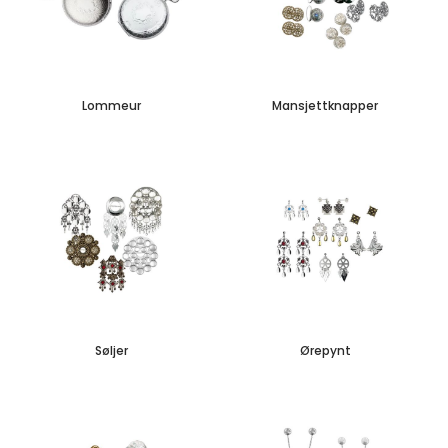
Lommeur
Mansjettknapper
Søljer
Ørepynt