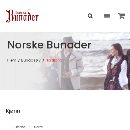
Norske Bunader
Hjem
Bunadsølv
Nordland
Kjønn
Dame
Herre