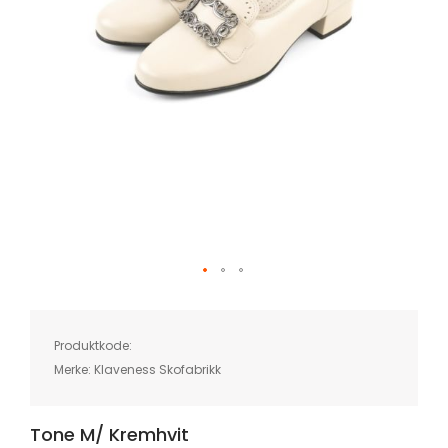
Skip
to
the
beginning
of
Produktkode:
the
images
Merke:
Klaveness Skofabrikk
gallery
Tone M/ Kremhvit