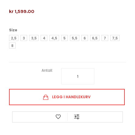
kr 1,599.00
Size
2,5
3
3,5
4
4,5
5
5,5
6
6,5
7
7,5
8
Antall:
LEGG I HANDLEKURV