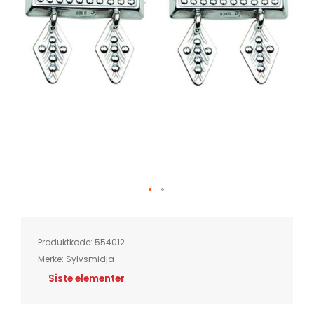
Skip
to
the
beginning
of
Produktkode:
554012
the
images
Merke:
Sylvsmidja
gallery
Siste elementer