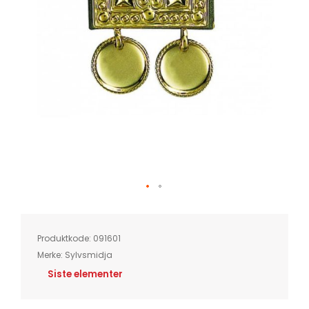
Skip
to
the
beginning
of
Produktkode:
091601
the
images
Merke:
Sylvsmidja
gallery
Siste elementer