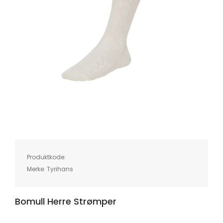
Skip
to
the
beginning
of
Produktkode:
the
images
Merke:
Tyrihans
gallery
Bomull Herre Strømper