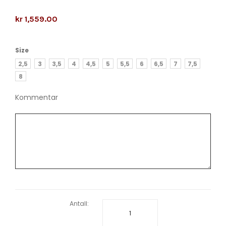
kr 1,559.00
Size
2,5
3
3,5
4
4,5
5
5,5
6
6,5
7
7,5
8
Kommentar
Antall: