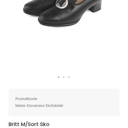
Skip
to
the
beginning
of
Produktkode:
the
images
Merke:
Klaveness Skofabrikk
gallery
Britt M/sort Sko