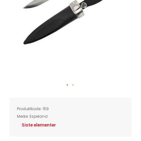
Skip
to
the
beginning
of
Produktkode:
159
the
images
Merke:
Espeland
gallery
Siste elementer