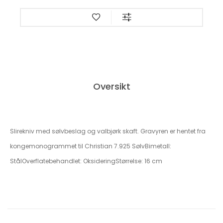
Oversikt
Slirekniv med sølvbeslag og valbjørk skaft. Gravyren er hentet fra
kongemonogrammet til Christian 7.925 SølvBimetall:
StålOverflatebehandlet: OksideringStørrelse: 16 cm