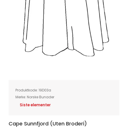
Skip
to
the
beginning
of
Produktkode:
19D03a
the
images
Merke:
Norske Bunader
gallery
Siste elementer
Cape Sunnfjord (uten Broderi)