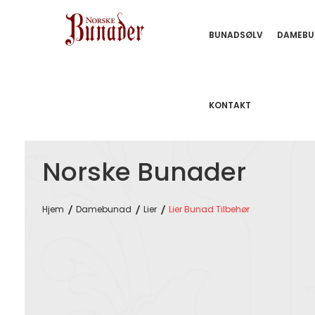
BUNADSØLV
DAMEBU
KONTAKT
Norske Bunader
Hjem
Damebunad
Lier
Lier Bunad Tilbehør