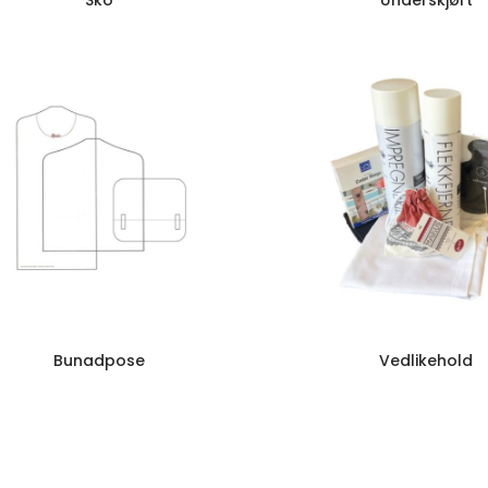
Sko
Underskjørt
Bunadpose
Vedlikehold